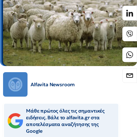
Alfavita Newsroom
Μάθε πρώτος όλες τις σημαντικές
ειδήσεις. Βάλε το alfavita.gr στα
αποτελέσματα αναζήτησης της
Google