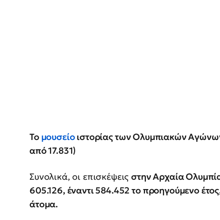
Το
μουσείο
ιστορίας των Ολυμπιακών Αγώνων 
από 17.831)
Συνολικά, οι επισκέψεις
στην Αρχαία Ολυμπία 
605.126, έναντι 584.452 το προηγούμενο έτο
άτομα.