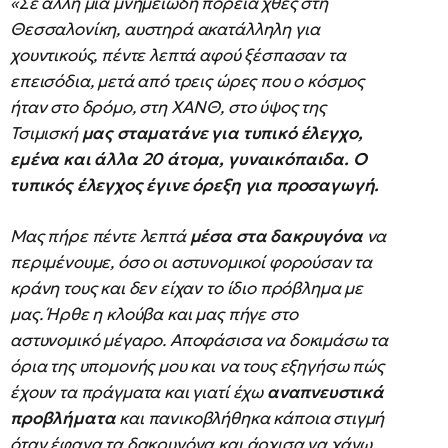
«Σε άλλη μία μνημειώδη πορεία χθες στη
Θεσσαλονίκη, αυστηρά ακατάλληλη για
χουντικούς, πέντε λεπτά αφού ξέσπασαν τα
επεισόδια, μετά από τρεις ώρες που ο κόσμος
ήταν στο δρόμο, στη ΧΑΝΘ, στο ύψος της
Τσιμισκή
μας σταματάνε για τυπικό έλεγχο,
εμένα και άλλα 20 άτομα, γυναικόπαιδα. Ο
τυπικός έλεγχος έγινε όρεξη για προσαγωγή.
Μας πήρε πέντε λεπτά
μέσα στα δακρυγόνα
να
περιμένουμε, όσο οι αστυνομικοί φορούσαν τα
κράνη τους και δεν είχαν το ίδιο πρόβλημα με
μας. Ήρθε η κλούβα και μας πήγε στο
αστυνομικό μέγαρο. Αποφάσισα να δοκιμάσω τα
όρια της υπομονής μου και να τους εξηγήσω πώς
έχουν τα πράγματα και γιατί έχω
αναπνευστικά
προβλήματα
και πανικοβλήθηκα κάποια στιγμή
όταν έφαγα τα δακρυγόνα και άρχισα να χάνω