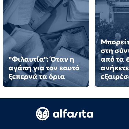
Μπορείτ
στη σύν
"Φιλαυτία": Όταν η
από τα 6
αγάπη για τον εαυτό
ανήκετε
ξεπερνά τα όρια
εξαιρέσ