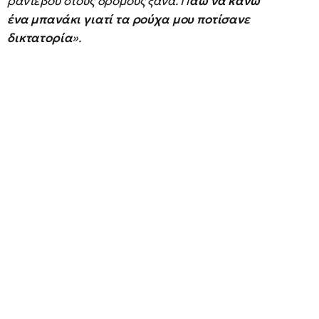
ραντεβού στους δρόμους ξανά. Π
άω να κάνω
ένα μπανάκι γιατί τα ρούχα μου ποτίσανε
δικτατορία
».