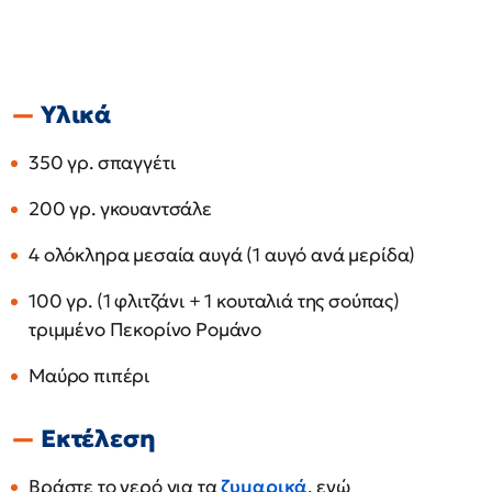
Υλικά
350 γρ. σπαγγέτι
200 γρ. γκουαντσάλε
4 ολόκληρα μεσαία αυγά (1 αυγό ανά μερίδα)
100 γρ. (1 φλιτζάνι + 1 κουταλιά της σούπας)
τριμμένο Πεκορίνο Ρομάνο
Μαύρο πιπέρι
Εκτέλεση
Βράστε το νερό για τα
ζυμαρικά
, ενώ