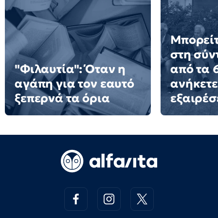
Μπορείτ
στη σύν
"Φιλαυτία": Όταν η
από τα 6
αγάπη για τον εαυτό
ανήκετε
ξεπερνά τα όρια
εξαιρέσ