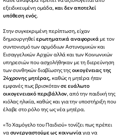
Κάθε αναφορά πρέπει να αξιολογείται από
εξειδικευμένη ομάδα,
και δεν αποτελεί
υπόθεση ενός
.
Στην συγκεκριμένη περίπτωση, είχαν
δημιουργηθεί
ερωτηματικά αναφορικά
με τον
συντονισμό των αρμόδιων Αστυνομικών και
Εισαγγελικών Αρχών αλλά και των Κοινωνικών
υπηρεσιών που ασχολήθηκαν με τη διερεύνηση
των συνθηκών διαβίωσης της
οικογένειας της
24χρονης μητέρας,
καθώς η μητέρα ήταν
εμφανές πως βρισκόταν
σε ευάλωτο
οικογενειακό περιβάλλον
, από την παιδική της
κιόλας ηλικία, καθώς και για την υποστήριξη που
έλαβε στο ρόλο της ως νέα μητέρα.
«Το Χαμόγελο του Παιδιού» τονίζει πως πρέπει
να
συνεργαστούμε ως κοινωνία
για να