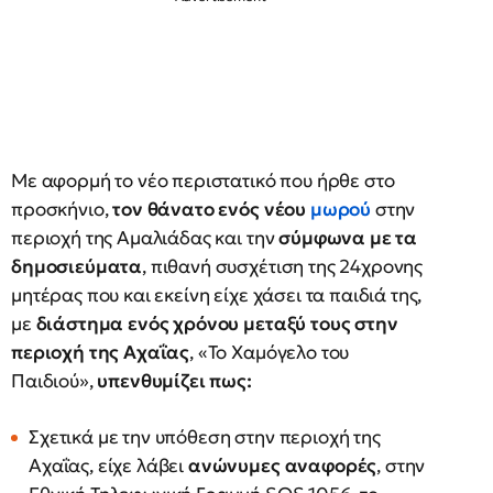
Με αφορμή το νέο περιστατικό που ήρθε στο
προσκήνιο,
τον θάνατο ενός νέου
μωρού
στην
περιοχή της Αμαλιάδας και την
σύμφωνα με τα
δημοσιεύματα
, πιθανή συσχέτιση της 24χρονης
μητέρας που και εκείνη είχε χάσει τα παιδιά της,
με
διάστημα ενός χρόνου μεταξύ τους στην
περιοχή της Αχαΐας
, «Το Χαμόγελο του
Παιδιού»,
υπενθυμίζει πως:
Σχετικά με την υπόθεση στην περιοχή της
Αχαΐας, είχε λάβει
ανώνυμες αναφορές
, στην