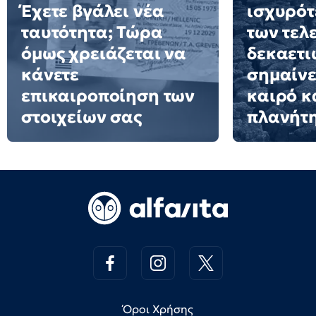
Έχετε βγάλει νέα
ισχυρότ
ταυτότητα; Τώρα
των τελ
όμως χρειάζεται να
δεκαετιώ
κάνετε
σημαίνε
επικαιροποίηση των
καιρό κ
στοιχείων σας
πλανήτ
Όροι Χρήσης