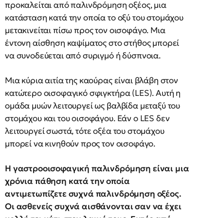
προκαλείται από παλινδρόμηση οξέος, μια
κατάσταση κατά την οποία το οξύ του στομάχου
μετακινείται πίσω προς τον οισοφάγο. Μια
έντονη αίσθηση καψίματος στο στήθος μπορεί
να συνοδεύεται από συριγμό ή δύσπνοια.
Μια κύρια αιτία της καούρας είναι βλάβη στον
κατώτερο οισοφαγικό σφιγκτήρα (LES). Αυτή η
ομάδα μυών λειτουργεί ως βαλβίδα μεταξύ του
στομάχου και του οισοφάγου. Εάν ο LES δεν
λειτουργεί σωστά, τότε οξέα του στομάχου
μπορεί να κινηθούν προς τον οισοφάγο.
Η γαστροοισοφαγική παλινδρόμηση είναι μια
χρόνια πάθηση κατά την οποία
αντιμετωπίζετε συχνά παλινδρόμηση οξέος.
Οι ασθενείς συχνά αισθάνονται σαν να έχει