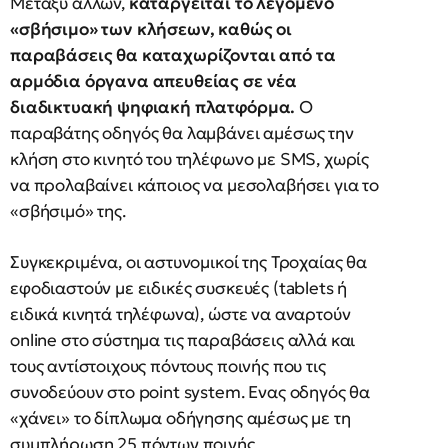
Μεταξύ άλλων,
καταργείται το λεγόμενο
«σβήσιμο» των κλήσεων, καθώς οι
παραβάσεις θα καταχωρίζονται από τα
αρμόδια όργανα απευθείας σε νέα
διαδικτυακή ψηφιακή πλατφόρμα.
Ο
παραβάτης οδηγός θα λαμβάνει αμέσως την
κλήση στο κινητό του τηλέφωνο με SMS, χωρίς
να προλαβαίνει κάποιος να μεσολαβήσει για το
«σβήσιμό» της.
Συγκεκριμένα, οι αστυνομικοί της Τροχαίας θα
εφοδιαστούν με ειδικές συσκευές (tablets ή
ειδικά κινητά τηλέφωνα), ώστε να αναρτούν
online στο σύστημα τις παραβάσεις αλλά και
τους αντίστοιχους πόντους ποινής που τις
συνοδεύουν στο point system. Ενας οδηγός θα
«χάνει» το δίπλωμα οδήγησης αμέσως με τη
συμπλήρωση 25 πόντων ποινής.