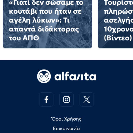
«Γιατί δεν σώσαμε το
Τουρίστ
κουτάβι που ήταν σε
πληρώσε
αγέλη λύκων»: Τι
ασελγήσ
απαντά διδάκτορας
10χρονο
του ΑΠΘ
(Βίντεο)
Όροι Χρήσης
Επικοινωνία