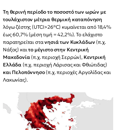
Τη θερινή περίοδο το ποσοστό των ωρών με
τουλάχιστον μέτρια θερμική καταπόνηση
λόγω ζέστης (UTCI>26°C) κυμαίνεται από 18,4%
έως 60,7% (μέση τιμή = 42,2%). Το ελάχιστο
παρατηρείται στα
νησιά των Κυκλάδων
(π.χ.
Νάξος) και
το μέγιστο στην Κεντρική
Μακεδονία
(π.χ. περιοχή Σερρών),
Κεντρική
Ελλάδα
(π.χ. περιοχή Λάρισας και Φθιώτιδας)
και Πελοπόννησο
(π.χ. περιοχές Αργολίδας και
Λακωνίας).