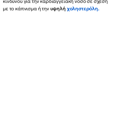
κινδύνου για την καρδιαγγειακή νόσο σε σχέση
με το κάπνισμα ή την
υψηλή
χοληστερόλη
.