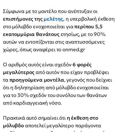
Σύμφωνα με το μοντέλο που ανέπτυξαν οι
επιστήμονες της
μελέτης
,
η υπερβολική έκθεση
στο μόλυβδο ενοχοποιείται για
περίπου 5,5
εκατομμύρια θανάτους
ετησίως, με το 90%
αυτών να εντοπίζονται στις αναπτυσσόμενες
χώρες, όπως αναφέρει το onmed.gr
Ο αριθμός αυτός είναι σχεδόν
6 φορές
μεγαλύτερος
από αυτόν που είχαν προβλέψει
τα
προηγούμενα μοντέλα
, γεγονός που δείχνει
ότι η δηλητηρίαση από μόλυβδο ενοχοποιείται
για το 30% σχεδόν του συνόλου των θανάτων
από καρδιαγγειακή νόσο.
Πρακτικά αυτό σημαίνει ότι
η έκθεση στο
μόλυβδο
αποτελεί μεγαλύτερο παράγοντα