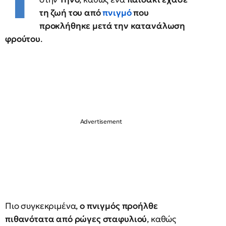
Τ
τη ζωή του από
πνιγμό
που
προκλήθηκε μετά την κατανάλωση
φρούτου
.
Πιο συγκεκριμένα,
ο πνιγμός προήλθε
πιθανότατα από ρώγες σταφυλιού
, καθώς