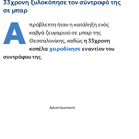
33χρονη ξυλοκόπησε τον σύντροφό της
σε μπαρ
Α
πρόβλεπτη ήταν η κατάληξη ενός
καβγά ζευγαριού σε μπαρ της
Θεσσαλονίκης, καθώς
η 33χρονη
κοπέλα
χειροδίκησε
εναντίον του
συντρόφου της
.