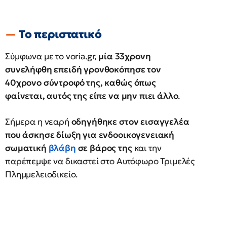
Το περιστατικό
Σύμφωνα με το voria.gr,
μία 33χρονη
συνελήφθη επειδή γρονθοκόπησε τον
40χρονο σύντροφό της, καθώς όπως
φαίνεται, αυτός της είπε να μην πιει άλλο
.
Σήμερα η νεαρή
οδηγήθηκε στον εισαγγελέα
που άσκησε δίωξη για ενδοοικογενειακή
σωματική
βλάβη
σε βάρος της
και την
παρέπεμψε να δικαστεί στο Αυτόφωρο Τριμελές
Πλημμελειοδικείο.