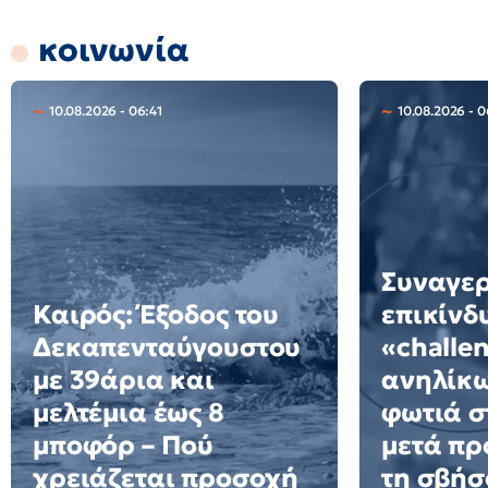
κοινωνία
10.08.2026 - 06:41
10.08.2026 - 0
Συναγερ
Καιρός: Έξοδος του
επικίνδ
Δεκαπενταύγουστου
«challe
με 39άρια και
ανηλίκω
μελτέμια έως 8
φωτιά σ
μποφόρ – Πού
μετά πρ
χρειάζεται προσοχή
τη σβήσ