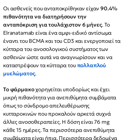
Οι ασθενείς που ανταποκρίθηκαν είχαν
90.4%
πιθανότητα να διατηρήσουν την
ανταπόκριση για τουλάχιστον 6 μήνες
. Το
Elranatamab είναι ένα αμφι-ειδικό αντίσωμα
έναντι του BCMA και του CD3 και ενεργοποιεί τα
κύτταρα του ανοσολογικού συστήματος των
ασθενών ώστε αυτά να αναγνωρίσουν και να
καταστρέψουν τα κύτταρα του
πολλαπλού
μυελώματος
.
Το φάρμακο
χορηγείται υποδορίως και έχει
μικρή πιθανότητα για ανεπιθύμητα συμβάματα
όπως το σύνδρομο απελευθέρωσης
κυτταροκινών που προκαλούν αρκετά συχνά
άλλες ανοσοθεραπείες. Η δόση είναι 76 mg
κάθε 15 ημέρες. Τα περισσότερα ανεπιθύμητα
συμβάματα είναι ήπια. Περισσότερα δεδομένα