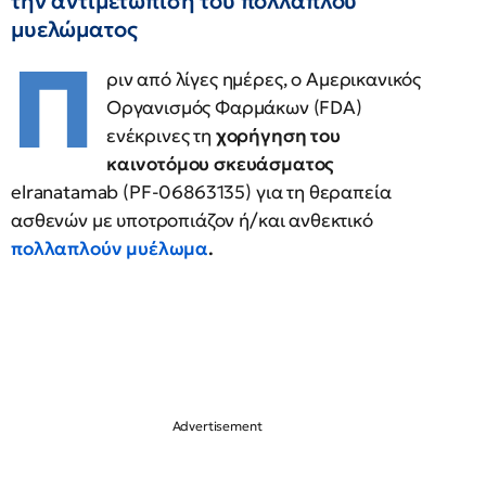
την αντιμετώπιση του πολλαπλού
μυελώματος
Π
ριν από λίγες ημέρες, ο Αμερικανικός
Οργανισμός Φαρμάκων (FDA)
ενέκρινες τη
χορήγηση του
καινοτόμου σκευάσματος
elranatamab (PF-06863135) για τη θεραπεία
ασθενών με υποτροπιάζον ή/και ανθεκτικό
πολλαπλούν μυέλωμα
.