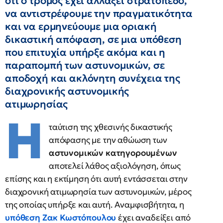
ότι ο τρόμος έχει αλλάξει στρατόπεδο,
να αντιστρέφουμε την πραγματικότητα
και να ερμηνεύουμε μια οριακή
δικαστική απόφαση, σε μια υπόθεση
που επιτυχία υπήρξε ακόμα και η
παραπομπή των αστυνομικών, σε
αποδοχή και ακλόνητη συνέχεια της
διαχρονικής αστυνομικής
ατιμωρησίας
Η
ταύτιση της χθεσινής δικαστικής
απόφασης με την αθώωση των
αστυνομικών
κατηγορουμένων
αποτελεί λάθος αξιολόγηση, όπως
επίσης και η εκτίμηση ότι αυτή εντάσσεται στην
διαχρονική ατιμωρησία των αστυνομικών, μέρος
της οποίας υπήρξε και αυτή. Αναμφισβήτητα, η
υπόθεση Ζακ Κωστόπουλου
έχει αναδείξει από