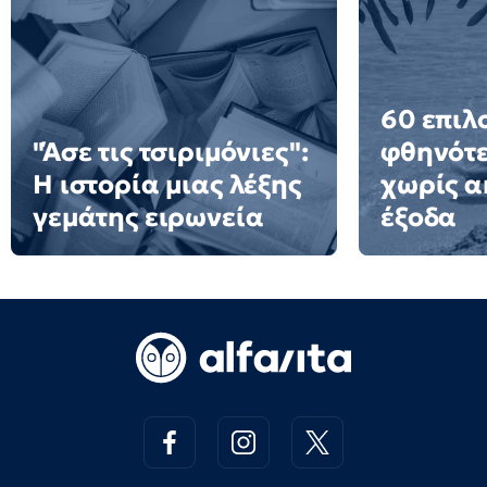
60 επιλ
"Άσε τις τσιριμόνιες":
φθηνότε
Η ιστορία μιας λέξης
χωρίς α
γεμάτης ειρωνεία
έξοδα