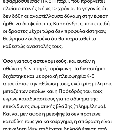
εφαρμοσθείσας ΠΚ 311 παρ.1, που προβλέπει
πλαίσιο ποινής 5 έως 10 χρόνια. Το γεγονός ότι
δεν δόθηκε αναστέλλουσα δύναμη στην έφεση
ήρθε να διαψεύσει τις Κασσάνδρες, που επειδή
οι δράστες μέχρι τώρα δεν προφυλακίστηκαν,
θεώρησαν δεδομένο ότι θα παραταθεί το
καθεστώς αναστολής τους.
Όσο για τους
αστυνομικούς
, και αυτών η
αθώωση δεν υπήρξε ομόφωνη. Το δικαστήριο
διχάστηκε και με οριακή πλειοψηφία 4-3
αποφάσισε την αθώωση τους, ενώ τρία μέλη του,
μεταξύ των οποίων και η Πρόεδρός του, τους
έκρινε καταδικαστέους για το αδίκημα της
επικίνδυνης σωματικής βλάβης (πλημμέλημα).
Και ναι μεν αφού η μειοψηφία δεν πρότεινε
καταδίκη τους για κακούργημα, η απόφαση είναι
ανέκκλητη (δεν επιδέχεται δηλαδή έφεση από