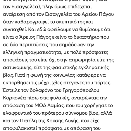
τον Εισαγγελέα), πλην όμως επιδέχεται
αναίρεση από τον Εισαγγελέα του Αρείου Πάγου
όταν καθαρογραφεί το σκεπτικό της και
συνταχθεί. Και εδώ οφείλουμε να θυμίσουμε ότι
είναι ο Άρειος Πάγος εκείνο το δικαστήριο που
σε δύο περιπτώσεις που σημάδεψαν την
ελληνική πραγματικότητα, με πολύ πρόσφατες
αποφάσεις του είπε όχι στην ατιμωρησία είτε της
αστυνομικής, είτε της φασιστικής εγκληματικής
βίας. Γιατί η φωνή της κοινωνίας κατάφερε να
εκπορθήσει τις μέχρι χθες στεγανές του πόρτες.
Έστειλε τον δολοφόνο του Γρηγορόπουλου
Κορκονέα πίσω στις φυλακές, αναιρώντας την
απόφαση του ΜΟΔ Λαμίας, που του χορήγησε το
ελαφρυντικό του πρότερου σύννομου βίου, αλλά
και τον Πατέλη της Χρυσής Αυγής, που είχε
αποφυλακιστεί πρόσφατα με απόφαση του