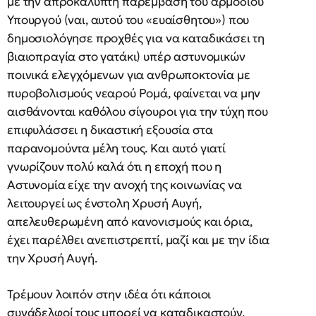
με την απροκάλυπτη παρέμβαση του αρμοδίου
Υπουργού (ναι, αυτού του «ευαίσθητου») που
δημοσιολόγησε προχθές για να καταδικάσει τη
βιαιοπραγία στο γατάκι) υπέρ αστυνομικών
ποινικά ελεγχόμενων για ανθρωποκτονία με
πυροβολισμούς νεαρού Ρομά, φαίνεται να μην
αισθάνονται καθόλου σίγουροι για την τύχη που
επιφυλάσσει η δικαστική εξουσία στα
παρανομούντα μέλη τους. Και αυτό γιατί
γνωρίζουν πολύ καλά ότι η εποχή που η
Αστυνομία είχε την ανοχή της κοινωνίας να
λειτουργεί ως ένστολη Χρυσή Αυγή,
απελευθερωμένη από κανονισμούς και όρια,
έχει παρέλθει ανεπιστρεπτί, μαζί και με την ίδια
την Χρυσή Αυγή.
Τρέμουν λοιπόν στην ιδέα ότι κάποιοι
συνάδελφοί τους μπορεί να καταδικαστούν,