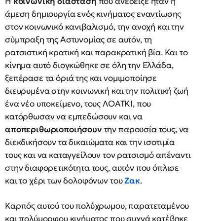
Η
κοινωνική διάσταση
που ανέδειξε ήταν η
άμεση δημιουργία ενός κινήματος εναντίωσης
στον κοινωνικό κανιβαλισμό, την ανοχή και την
σύμπραξη της Αστυνομίας σε αυτόν, τη
ρατσιστική κρατική και παρακρατική βία. Και το
κίνημα αυτό διογκώθηκε σε όλη την Ελλάδα,
ξεπέρασε τα όριά της και νομιμοποίησε
διευρυμένα στην κοινωνική και την πολιτική ζωή
ένα νέο υποκείμενο, τους ΛΟΑΤΚΙ, που
κατόρθωσαν να εμπεδώσουν και να
αποπεριθωριοποιήσουν
την παρουσία τους, να
διεκδικήσουν τα δικαιώματα και την ισοτιμία
τους και να καταγγείλουν τον ρατσισμό απέναντι
στην διαφορετικότητα τους, αυτόν που όπλισε
και το χέρι των δολοφόνων του
Ζακ
.
Καρπός αυτού του πολύχρωμου, παρατεταμένου
και πολύμορφου κινήματος που συχνά κατέβηκε