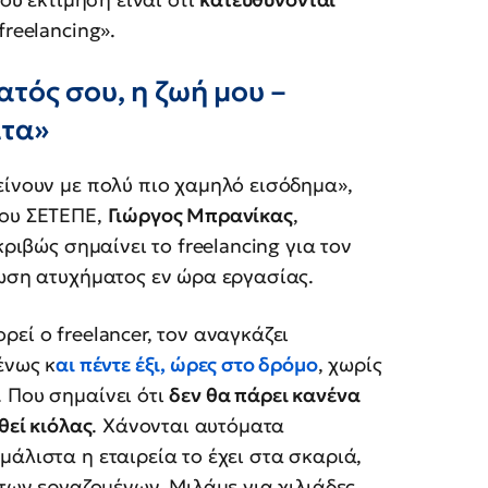
freelancing».
τός σου, η ζωή μου –
ατα»
είνουν με πολύ πιο χαμηλό εισόδημα»,
του ΣΕΤΕΠΕ,
Γιώργος Μπρανίκας
,
κριβώς σημαίνει το freelancing για τον
τωση ατυχήματος εν ώρα εργασίας.
εί ο freelancer, τον αναγκάζει
ένως κ
αι πέντε έξι, ώρες στο δρόμο
, χωρίς
 Που σημαίνει ότι
δεν θα πάρει κανένα
θεί κιόλας
. Χάνονται αυτόματα
άλιστα η εταιρεία το έχει στα σκαριά,
 των εργαζομένων. Μιλάμε για χιλιάδες