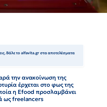
ις. Βάλε το alfavita.gr στα αποτελέσματα
αρά την ανακοίνωση της
ρτυρία έρχεται στο φως της
ποία η Efood προσλαμβάνει
 ως freelancers