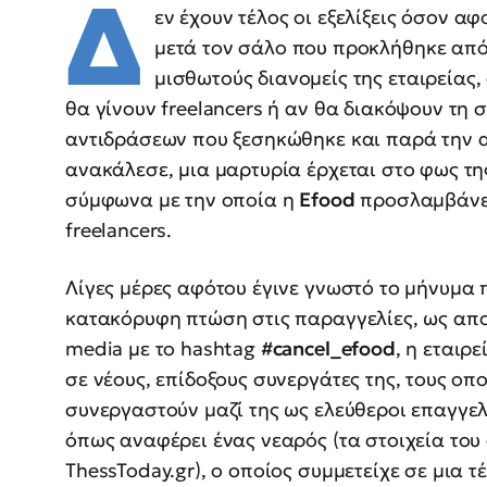
Δ
εν έχουν τέλος οι εξελίξεις όσον α
μετά τον σάλο που προκλήθηκε από
μισθωτούς διανομείς της εταιρείας
θα γίνουν freelancers ή αν θα διακόψουν τη 
αντιδράσεων που ξεσηκώθηκε και παρά την α
ανακάλεσε, μια μαρτυρία έρχεται στο φως τ
σύμφωνα με την οποία η
Efood
προσλαμβάνει
freelancers.
Λίγες μέρες αφότου έγινε γνωστό το μήνυμα π
κατακόρυφη πτώση στις παραγγελίες, ως απο
media με το hashtag
#cancel_efood
, η εταιρ
σε νέους, επίδοξους συνεργάτες της, τους ο
συνεργαστούν μαζί της ως ελεύθεροι επαγγελ
όπως αναφέρει ένας νεαρός (τα στοιχεία του 
ThessToday.gr), ο οποίος συμμετείχε σε μια 