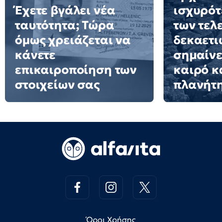
Έχετε βγάλει νέα
ισχυρότ
ταυτότητα; Τώρα
των τελ
όμως χρειάζεται να
δεκαετιώ
κάνετε
σημαίνε
επικαιροποίηση των
καιρό κ
στοιχείων σας
πλανήτ
Όροι Χρήσης