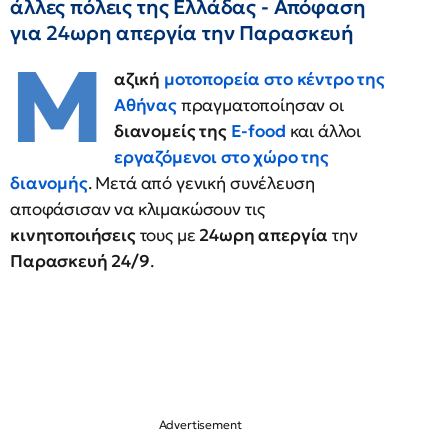
άλλες πόλεις της Ελλάδας - Απόφαση
για 24ωρη απεργία την Παρασκευή
Μ
αζική
μοτοπορεία
στο
κέντρο της
Αθήνας
πραγματοποίησαν οι
διανομείς της
E-food
και άλλοι
εργαζόμενοι στο χώρο της
διανομής
. Μετά από γενική συνέλευση
αποφάσισαν να κλιμακώσουν τις
κινητοποιήσεις
τους με
24ωρη απεργία
την
Παρασκευή 24/9
.