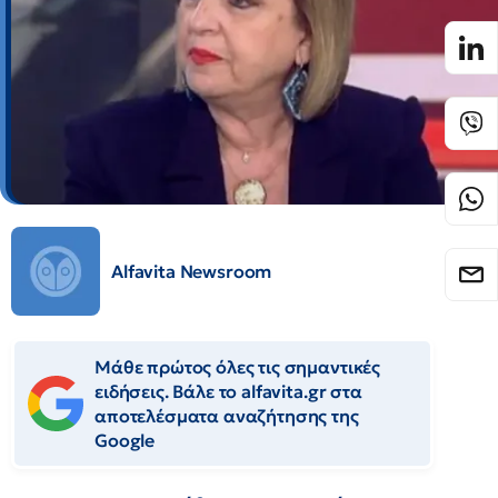
Alfavita Newsroom
Μάθε πρώτος όλες τις σημαντικές
ειδήσεις. Βάλε το alfavita.gr στα
αποτελέσματα αναζήτησης της
Google