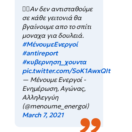
✊🏻Αν δεν αντισταθούμε
σε κάθε γειτονιά θα
βγαίνουμε απο το σπίτι
μοναχα για δουλειά.
#ΜένουμεΕνεργοί
#antireport
#κυβερνηση_χουντα
pic.twitter.com/SoK1AwxQIt
— Μένουμε Ενεργοί -
Ενημέρωση, Αγώνας,
Αλληλεγγύη
(@menoume_energoi)
March 7, 2021