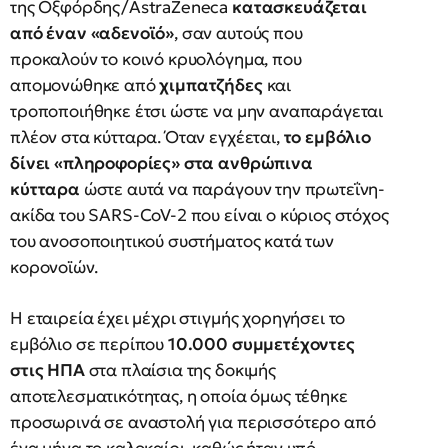
της Οξφόρδης/AstraZeneca
κατασκευάζεται
από έναν «αδενοϊό»
, σαν αυτούς που
προκαλούν το κοινό κρυολόγημα, που
απομονώθηκε από
χιμπατζήδες
και
τροποποιήθηκε έτσι ώστε να μην αναπαράγεται
πλέον στα κύτταρα. Όταν εγχέεται,
το εμβόλιο
δίνει «πληροφορίες» στα ανθρώπινα
κύτταρα
ώστε αυτά να παράγουν την πρωτεΐνη-
ακίδα του SARS-CoV-2 που είναι ο κύριος στόχος
του ανοσοποιητικού συστήματος κατά των
κορονοϊών.
Η εταιρεία έχει μέχρι στιγμής χορηγήσει το
εμβόλιο σε περίπου
10.000 συμμετέχοντες
στις ΗΠΑ
στα πλαίσια της δοκιμής
αποτελεσματικότητας, η οποία όμως τέθηκε
προσωρινά σε αναστολή για περισσότερο από