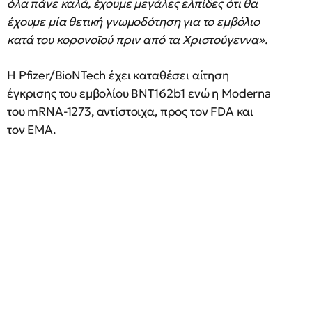
όλα πάνε καλά, έχουμε μεγάλες ελπίδες ότι θα
έχουμε μία θετική γνωμοδότηση για το εμβόλιο
κατά του κορονοϊού πριν από τα Χριστούγεννα».
Η Pfizer/BioNTech έχει καταθέσει αίτηση
έγκρισης του εμβολίου BNT162b1 ενώ η Moderna
του mRNA-1273, αντίστοιχα, προς τον FDA και
τον ΕΜΑ.