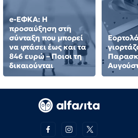
e-ΕΦΚΑ: Η
προσαύξηση στη
σύνταξη που μπορεί
Εορτολό
να φτάσει έως και τα
γιορτάζ
846 ευρώ – Ποιοι τη
Παρασκ
δικαιούνται
Αυγούσ