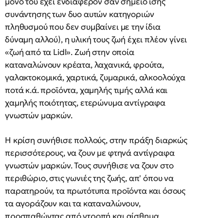
μόνο του έχει ενδιαφέρον σαν σημείο ίσης
συνάντησης των δυο αυτών κατηγοριών
πληθυσμού που δεν συμβαίνει με την ίδια
δύναμη αλλού), η υλική τους ζωή έχει πλέον γίνει
«ζωή από τα Lidl». Ζωή στην οποία
καταναλώνουν κρέατα, λαχανικά, φρούτα,
γαλακτοκομικά, χαρτικά, ζυμαρικά, αλκοολούχα
ποτά κ.ά. προϊόντα, χαμηλής τιμής αλλά και
χαμηλής ποιότητας, ετερώνυμα αντίγραφα
γνωστών μαρκών.
Η κρίση συνήθισε πολλούς, στην πράξη διαρκώς
περισσότερους, να ζουν με φτηνά αντίγραφα
γνωστών μαρκών. Τους συνήθισε να ζουν στο
περιθώριο, στις γωνιές της ζωής, απ' όπου να
παρατηρούν, τα πρωτότυπα προϊόντα και όσους
τα αγοράζουν και τα καταναλώνουν,
προσπαθώντας από ντροπή και αίσθημα