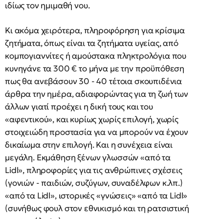
ιδίως τον ημιμαθή νου.
Κι ακόμα χειρότερα, πληροφόρηση για κρίσιμα
ζητήματα, όπως είναι τα ζητήματα υγείας, από
κομπογιαννίτες ή αμούστακα πληκτρολόγια που
κυνηγάνε τα 300 € το μήνα με την προϋπόθεση
πως θα ανεβάσουν 30 - 40 τέτοια σκουπιδένια
άρθρα την ημέρα, αδιαφορώντας για τη ζωή των
άλλων γιατί προέχει η δική τους και του
«αφεντικού», και κυρίως χωρίς επιλογή, χωρίς
στοιχειώδη προστασία για να μπορούν να έχουν
δικαίωμα στην επιλογή. Και η συνέχεια είναι
μεγάλη. Εκμάθηση ξένων γλωσσών «από τα
Lidl», πληροφορίες για τις ανθρώπινες σχέσεις
(γονιών - παιδιών, συζύγων, συναδέλφων κ.λπ.)
«από τα Lidl», ιστορικές «γνώσεις» «από τα Lidl»
(συνήθως φουλ στον εθνικισμό και τη ρατσιστική