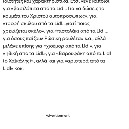
ιδιότητες και χαρακτηριστικά. Έτσι λένε κάποιοι
για «βασιλόπιτα από τα Lidl.. Για να δώσεις το
κομμάτι του Χριστού αυτοπροσώπως», για
«τροφή σκύλου από τα Lidl...γιατί ποιος
χρειάζεται σκύλο», για «πιστολάκι από τα Lidl...
για όσους παίζουν Ρώσικη ρουλέτα» κ.α., αλλά
μιλάνε επίσης για «χιούμορ από τα Lidl», για
«ηθική από τα Lidl», για «Βαρουφάκη από τα Lidl
(o Χαϊκάλης)», αλλά και για «αριστερά από τα
Lidl» κοκ.