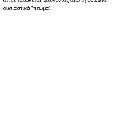
ότι ξεπατώνεται, φεύγοντας από τη δουλειά
ουσιαστικά "πτώμα".