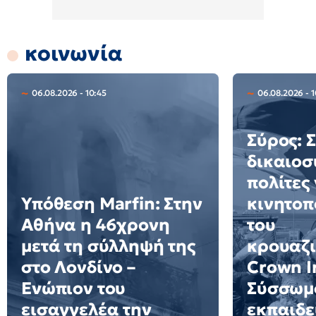
κοινωνία
06.08.2026 - 10:45
06.08.2026 - 
Σύρος: 
δικαιοσ
πολίτες 
Υπόθεση Marfin: Στην
κινητοπ
Αθήνα η 46χρονη
του
μετά τη σύλληψή της
κρουαζ
στο Λονδίνο –
Crown Ir
Ενώπιον του
Σύσσωμο
εισαγγελέα την
εκπαιδε