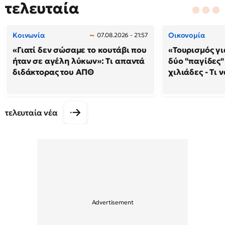
τελευταία
Κοινωνία
Οικονομία
07.08.2026 - 21:57
«Γιατί δεν σώσαμε το κουτάβι που
«Τουρισμός γι
ήταν σε αγέλη λύκων»: Τι απαντά
δύο "παγίδες"
διδάκτορας του ΑΠΘ
χιλιάδες - Τι 
τελευταία νέα