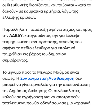
οι
διευθυντές
διορίζονται και παύονται «κατά το
δοκούν» με κομματικά κριτήρια, λόγω της
έλλειψης κρίσεων.
Παράλληλα, η παράταξη αφήνει αιχμές και προς
την
ΑΔΕΔΥ
, κατηγορώντας την για έλλειψη
τεκμηριωμένης αντιπρότασης, γεγονός που
αφήνει το πεδίο ελεύθερο για «πολιτικά
παιχνίδια» εις βάρος του δημοσίου
συμφέροντος.
Το μήνυμα προς το Μέγαρο Μαξίμου είναι
σαφές: Η
Συνταγματική Αναθεώρηση
δεν
μπορεί να γίνει εργαλείο για την αποδυνάμωση
της Δημόσιας Διοίκησης. Οι συνδικαλιστές
καλούν σε εγρήγορση για να αποτραπούν
τετελεσμένα που θα οδηγήσουν σε μια «τραγική