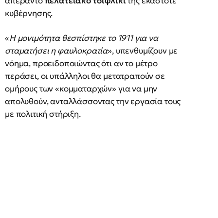
απέραντο
πελατειακό τσιφλίκι
της εκάστοτε
κυβέρνησης.
«
Η μονιμότητα θεσπίστηκε το 1911 για να
σταματήσει η φαυλοκρατία
», υπενθυμίζουν με
νόημα, προειδοποιώντας ότι αν το μέτρο
περάσει, οι υπάλληλοι θα μετατραπούν σε
ομήρους των «κομματαρχών» για να μην
απολυθούν, ανταλλάσσοντας την εργασία τους
με πολιτική στήριξη.