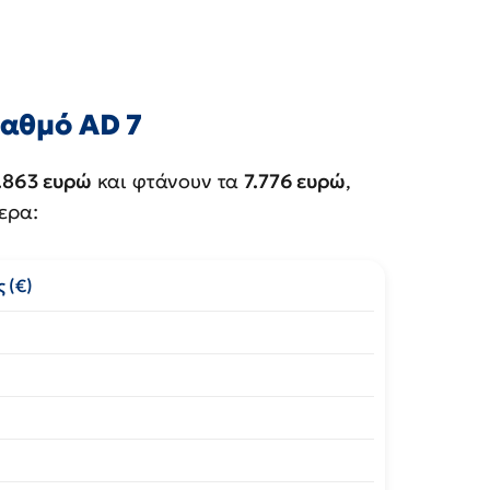
βαθμό AD 7
.863 ευρώ
και φτάνουν τα
7.776 ευρώ
,
ερα:
 (€)