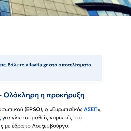
ις. Βάλε το alfavita.gr στα αποτελέσματα
 - Ολόκληρη η προκήρυξη
οσωπικού (
EPSO
), ο «Ευρωπαϊκός
ΑΣΕΠ
»,
ς
για γλωσσομαθείς νομικούς στο
ης
με έδρα το Λουξεμβούργο.