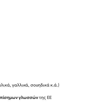
λικά, γαλλικά, σουηδικά κ.ά.)
επίσημων γλωσσών
της ΕΕ