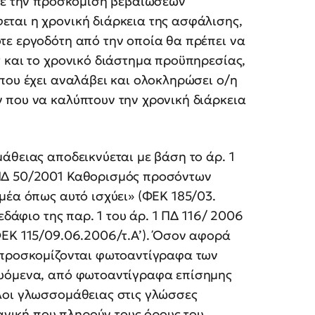
 με την προσκόμιση βεβαιώσεων
ται η χρονική διάρκεια της ασφάλισης,
τε εργοδότη από την οποία θα πρέπει να
 και το χρονικό διάστημα προϋπηρεσίας,
που έχει αναλάβει και ολοκληρώσει ο/η
 που να καλύπτουν την χρονική διάρκεια
άθειας αποδεικνύεται με βάση το άρ. 1
ΠΔ 50/2001 Καθορισμός προσόντων
μέα όπως αυτό ισχύει» (ΦΕΚ 185/03.
εδάφιο της παρ. 1 του άρ. 1 ΠΔ 116/ 2006
ΦΕΚ 115/09.06.2006/τ.Α’). Όσον αφορά
 προσκομίζονται φωτοαντίγραφα των
ευόμενα, από φωτοαντίγραφα επίσημης
λοι γλωσσομάθειας στις γλώσσες
πανική που πληρούν τους όρους του