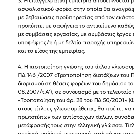
3. Η επαγγελματική εμπειρία αποδεικνύεται
ασφαλιστικού φορέα στην οποία θα αναγράφε
με βεβαιώσεις προϋπηρεσίας από τον εκάστο
προκύπτει με σαφήνεια το αντικείμενο καθώς
με συμβάσεις εργασίας, με συμβάσεις έργου 
υποψήφιος/α ή με δελτία παροχής υπηρεσιών
και το είδος της εμπειρίας.
4. Η πιστοποίηση γνώσης του τίτλου γλωσσομ
ΠΔ 146 /2007 «Τροποποίηση διατάξεων του 
διορισμού σε θέσεις φορέων του δημόσιου το
08.2007/τ.Α’), σε συνδυασμό με το τελευταίο 
«Τροποποίηση του άρ. 28 του ΠΔ 50/2001» (
στους τίτλους γλωσσομάθειας, θα πρέπει να
πρωτοτύπων των αντίστοιχων τίτλων, συνοδ
μετάφρασής τους στην ελληνική γλώσσα. Τίτ
αγγλική, γαλλική, γερμανική, ιταλική και ισ