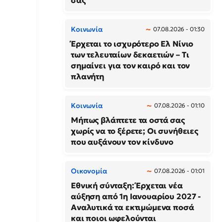
σας
Κοινωνία
07.08.2026 - 01:30
Έρχεται το ισχυρότερο Ελ Νίνιο
των τελευταίων δεκαετιών – Τι
σημαίνει για τον καιρό και τον
πλανήτη
Κοινωνία
07.08.2026 - 01:10
Μήπως βλάπτετε τα οστά σας
χωρίς να το ξέρετε; Οι συνήθειες
που αυξάνουν τον κίνδυνο
Οικονομία
07.08.2026 - 01:01
Εθνική σύνταξη: Έρχεται νέα
αύξηση από 1η Ιανουαρίου 2027 -
Αναλυτικά τα εκτιμώμενα ποσά
και ποιοι ωφελούνται