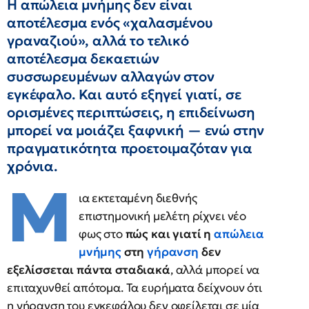
Η απώλεια μνήμης δεν είναι
αποτέλεσμα ενός «χαλασμένου
γραναζιού», αλλά το τελικό
αποτέλεσμα δεκαετιών
συσσωρευμένων αλλαγών στον
εγκέφαλο. Και αυτό εξηγεί γιατί, σε
ορισμένες περιπτώσεις, η επιδείνωση
μπορεί να μοιάζει ξαφνική — ενώ στην
πραγματικότητα προετοιμαζόταν για
χρόνια.
Μ
ια εκτεταμένη διεθνής
επιστημονική μελέτη ρίχνει νέο
φως στο
πώς και γιατί η
απώλεια
μνήμης
στη
γήρανση
δεν
εξελίσσεται πάντα σταδιακά
, αλλά μπορεί να
επιταχυνθεί απότομα. Τα ευρήματα δείχνουν ότι
η γήρανση του εγκεφάλου δεν οφείλεται σε μία