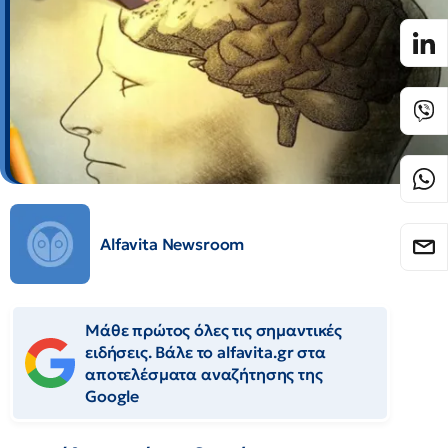
Alfavita Newsroom
Μάθε πρώτος όλες τις σημαντικές
ειδήσεις. Βάλε το alfavita.gr στα
αποτελέσματα αναζήτησης της
Google