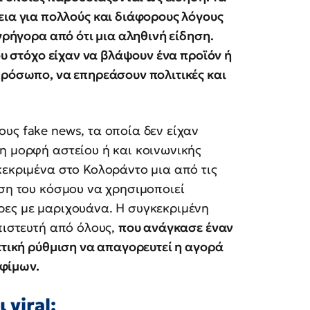
εια για πολλούς και διάφορους λόγους
γρήγορα από ότι μια αληθινή είδηση.
ου στόχο είχαν να βλάψουν ένα προϊόν ή
πρόσωπο, να επηρεάσουν πολιτικές και
υς fake news, τα οποία δεν είχαν
η μορφή αστείου ή και κοινωνικής
κεκριμένα στο Κολοράντο μια από τις
άση του κόσμου να χρησιμοποιεί
ρες με μαριχουάνα. Η συγκεκριμένη
πιστευτή από όλους,
που ανάγκασε έναν
ετική ρύθμιση να απαγορευτεί η αγορά
φίμων.
 viral;