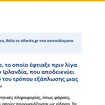
ις. Βάλε το alfavita.gr στα αποτελέσματα
, το οποίο έφτιαξε πριν λίγα
 Ιρλανδία, που αποδεικνύει
ύ του τρόπου εξάπλωσης μιας
»
νητικές πληροφορίες, όπως φάρσες,
οποίες παρουσιάζονται ως είδηση. Τα