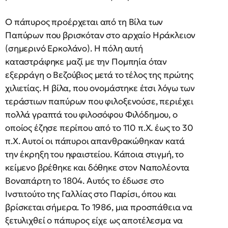
Ο πάπυρος προέρχεται από τη Βίλα των
Παπύρων που βρισκόταν στο αρχαίο Ηράκλειον
(σημερινό Ερκολάνο). Η πόλη αυτή
καταστράφηκε μαζί με την Πομπηία όταν
εξερράγη ο Βεζούβιος μετά το τέλος της πρώτης
χιλιετίας. Η βίλα, που ονομάστηκε έτσι λόγω των
τεράστιων παπύρων που φιλοξενούσε, περιέχει
πολλά γραπτά του φιλοσόφου Φιλόδημου, ο
οποίος έζησε περίπου από το 110 π.Χ. έως το 30
π.Χ. Αυτοί οι πάπυροι απανθρακώθηκαν κατά
την έκρηξη του ηφαιστείου. Κάποια στιγμή, το
κείμενο βρέθηκε και δόθηκε στον Ναπολέοντα
Βοναπάρτη το 1804. Αυτός το έδωσε στο
Ινστιτούτο της Γαλλίας στο Παρίσι, όπου και
βρίσκεται σήμερα. Το 1986, μια προσπάθεια να
ξετυλιχθεί ο πάπυρος είχε ως αποτέλεσμα να