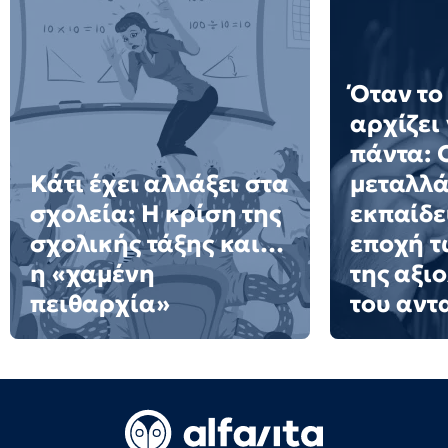
Όταν το
αρχίζει
πάντα: 
Κάτι έχει αλλάξει στα
μεταλλά
σχολεία: H κρίση της
εκπαίδε
σχολικής τάξης και…
εποχή τ
η «χαμένη
της αξι
πειθαρχία»
του αντ