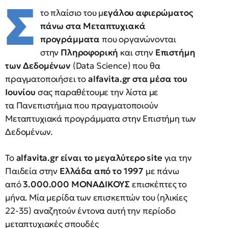
Σ
το πλαίσιο του μ
εγάλου αφιερώματος
πάνω στα Μεταπτυχιακά
προγράμματα
που οργανώνονται
στην
Πληροφορική
και στην
Επιστήμη
των Δεδομένων
(Data Science) που θα
πραγματοποιήσει το
alfavita.gr στα μέσα του
Ιουνίου
σας παραθέτουμε την λίστα με
τα Πανεπιστήμια που πραγματοποιούν
Μεταπτυχιακά προγράμματα στην Επιστήμη των
Δεδομένων.
To
alfavita.gr είναι το μεγαλύτερο site
για την
Παιδεία στην
Ελλάδα από το 1997
με πάνω
από
3.000.000 ΜΟΝΑΔΙΚΟΥΣ
επισκέπτες το
μήνα. Μία μερίδα των επισκεπτών του (ηλικίες
22-35) αναζητούν έντονα αυτή την περίοδο
μεταπτυχιακές σπουδές