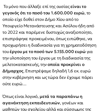
Το μόνο που άλλαξε επί της ουσίας
είναι το
γεγονός ότι το ποσό του 1.600.000 ευρώ
, το
οποίο είχε δοθεί στον Δήμο Χίου από το
Υπουργείο Μετανάστευσης και Ασύλου ήδη από
το 2022 και παρέμενε δυστυχώς αναξιοποίητο,
επιστράφηκε προκειμένου, όπως ειπώθηκε, να
προχωρήσει η διαδικασία για τη χρηματοδότηση
του
έργου με το ποσό των 5.155.000 ευρώ
για
την υλοποίηση του έργου με τη διαδικασία της
μελετοκατασκευής, την
οποία προκρίνει ο
Δήμαρχος
. Επιστρέψαμε δηλαδή 1,6 εκ. ευρώ
στην κυβέρνηση και ως τώρα δεν έχουμε πάρει
ούτε ευρώ…
Όπως είναι λογικό,
μετά τα παραπάνω η
αγανάκτηση εκπαιδευτικών
, γονέων και
μαθητών του σχολείου αλλά και σύσσωμης της