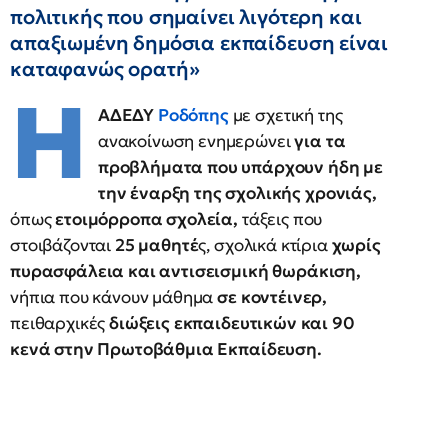
πολιτικής που σημαίνει λιγότερη και
απαξιωμένη δημόσια εκπαίδευση είναι
καταφανώς ορατή»
Η
ΑΔΕΔΥ
Ροδόπης
με σχετική της
ανακοίνωση ενημερώνει
για τα
προβλήματα που υπάρχουν ήδη με
την έναρξη της σχολικής χρονιάς,
όπως
ετοιμόρροπα σχολεία,
τάξεις που
στοιβάζονται
25 μαθητέ
ς, σχολικά κτίρια
χωρίς
πυρασφάλεια και αντισεισμική θωράκιση,
νήπια που κάνουν μάθημα
σε κοντέινερ,
πειθαρχικές
διώξεις εκπαιδευτικών και 90
κενά στην Πρωτοβάθμια Εκπαίδευση.