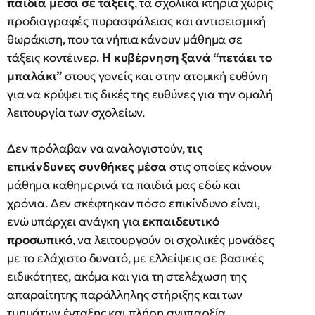
παιδιά μέσα σε τάξεις
, τα σχολικά κτήρια χωρίς
προδιαγραφές πυρασφάλειας και αντισεισμική
θωράκιση, που τα νήπια κάνουν μάθημα σε
τάξεις κοντέινερ.
Η κυβέρνηση ξανά “πετάει το
μπαλάκι”
στους γονείς και στην ατομική ευθύνη
για να κρύψει τις δικές της ευθύνες για την ομαλή
λειτουργία των σχολείων.
Δεν πρόλαβαν να αναλογιστούν,
τις
επικίνδυνες συνθήκες μέσα
στις οποίες κάνουν
μάθημα καθημερινά τα παιδιά μας εδώ και
χρόνια. Δεν σκέφτηκαν πόσο επικίνδυνο είναι,
ενώ υπάρχει ανάγκη για
εκπαιδευτικό
προσωπικό
, να λειτουργούν οι σχολικές μονάδες
με το ελάχιστο δυνατό, με ελλείψεις σε βασικές
ειδικότητες, ακόμα και για τη στελέχωση της
απαραίτητης παράλληλης στήριξης και των
τμημάτων ένταξης και πλήρη ανυπαρξία