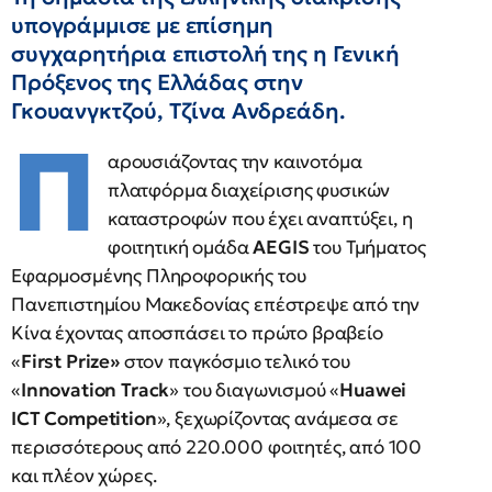
υπογράμμισε με επίσημη
συγχαρητήρια επιστολή της η Γενική
Πρόξενος της Ελλάδας στην
Γκουανγκτζού, Τζίνα Ανδρεάδη.
Π
αρουσιάζοντας την καινοτόμα
πλατφόρμα διαχείρισης φυσικών
καταστροφών που έχει αναπτύξει, η
φοιτητική ομάδα
AEGIS
του Τμήματος
Εφαρμοσμένης Πληροφορικής του
Πανεπιστημίου Μακεδονίας επέστρεψε από την
Κίνα έχοντας αποσπάσει το πρώτο βραβείο
«
First Prize»
στον παγκόσμιο τελικό του
«
Innovation Track
» του διαγωνισμού «
Huawei
ICT Competition
», ξεχωρίζοντας ανάμεσα σε
περισσότερους από 220.000 φοιτητές, από 100
και πλέον χώρες.