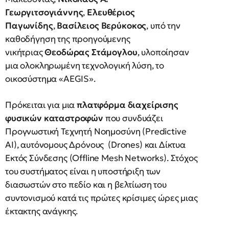
Γεωργιτσογιάννης
,
Ελευθέριος
Παγωνίδης
,
Βασίλειος Βερύκοκος
, υπό την
καθοδήγηση της προηγούμενης
νικήτριας
Θεοδώρας Στάμογλου
, υλοποίησαν
μια ολοκληρωμένη τεχνολογική λύση, το
οικοσύστημα «AEGIS».
Πρόκειται για μια
πλατφόρμα διαχείρισης
φυσικών καταστροφών
που συνδυάζει
Προγνωστική Τεχνητή Νοημοσύνη (Predictive
AI), αυτόνομους Δρόνους (Drones) και Δίκτυα
Εκτός Σύνδεσης (Offline Mesh Networks). Στόχος
του συστήματος είναι η υποστήριξη των
διασωστών στο πεδίο και η βελτίωση του
συντονισμού κατά τις πρώτες κρίσιμες ώρες μιας
έκτακτης ανάγκης.