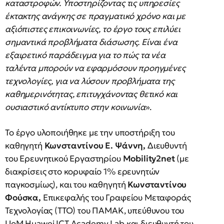
καταστροφών. Υποστηρίζοντας τις υπηρεσίες
έκτακτης ανάγκης σε πραγματικό χρόνο και με
αξιόπιστες επικοινωνίες, το έργο τους επιλύει
σημαντικά προβλήματα διάσωσης. Είναι ένα
εξαιρετικό παράδειγμα για το πώς τα νέα
ταλέντα μπορούν να εφαρμόσουν προηγμένες
τεχνολογίες, για να λύσουν προβλήματα της
καθημερινότητας, επιτυγχάνοντας θετικό και
ουσιαστικό αντίκτυπο στην κοινωνία
».
Το έργο υλοποιήθηκε με την υποστήριξη του
καθηγητή
Κωνσταντίνου Ε. Ψάννη,
Διευθυντή
του Ερευνητικού Εργαστηρίου
Mobility2net
(με
διακρίσεις στο κορυφαίο 1% ερευνητών
παγκοσμίως), και του καθηγητή
Κωνσταντίνου
Φούσκα,
Επικεφαλής του Γραφείου Μεταφοράς
Τεχνολογίας (TTO) του ΠΑΜΑΚ, υπεύθυνου του
UoM Huawei ICT Academy Lab και διευθυντή του