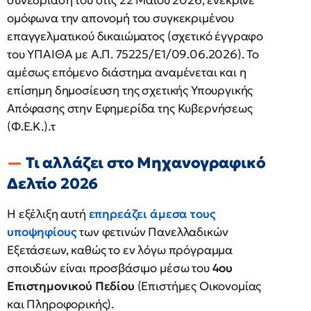
συνεδρίασή του στις 22 Μαΐου 2026, ενέκρινε
ομόφωνα την απονομή του συγκεκριμένου
επαγγελματικού δικαιώματος (σχετικό έγγραφο
του ΥΠΑΙΘΑ με Α.Π. 75225/Ε1/09.06.2026). Το
αμέσως επόμενο διάστημα αναμένεται και η
επίσημη δημοσίευση της σχετικής Υπουργικής
Απόφασης στην Εφημερίδα της Κυβερνήσεως
(Φ.Ε.Κ.).τ
Τι αλλάζει στο Μηχανογραφικό
Δελτίο 2026
Η εξέλιξη αυτή
επηρεάζει άμεσα τους
υποψηφίους
των φετινών Πανελλαδικών
Εξετάσεων, καθώς το εν λόγω πρόγραμμα
σπουδών είναι προσβάσιμο μέσω του
4ου
Επιστημονικού Πεδίου
(Επιστήμες Οικονομίας
και Πληροφορικής).