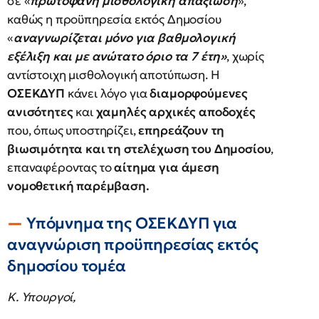
σε «
πρωτοφανή μισθολογική απαξίωση
»,
καθώς η προϋπηρεσία εκτός Δημοσίου
«
αναγνωρίζεται μόνο για βαθμολογική
εξέλιξη και με ανώτατο όριο τα 7 έτη»
, χωρίς
αντίστοιχη μισθολογική αποτύπωση. Η
ΟΣΕΚΔΥΠ
κάνει λόγο για
διαμορφούμενες
ανισότητες
και
χαμηλές αρχικές αποδοχές
που, όπως υποστηρίζει,
επηρεάζουν τη
βιωσιμότητα και τη στελέχωση του Δημοσίου
,
επαναφέροντας το
αίτημα για άμεση
νομοθετική παρέμβαση.
Υπόμνημα της ΟΣΕΚΔΥΠ για
αναγνώριση προϋπηρεσίας εκτός
δημοσίου τομέα
Κ. Υπουργοί,