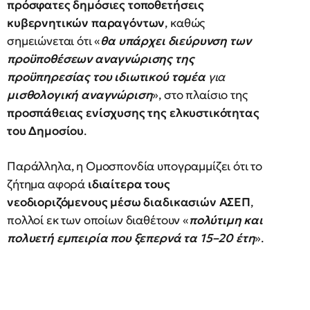
πρόσφατες δημόσιες τοποθετήσεις
κυβερνητικών παραγόντων
, καθώς
σημειώνεται ότι «
θα υπάρχει διεύρυνση των
προϋποθέσεων αναγνώρισης της
προϋπηρεσίας του ιδιωτικού τομέα
για
μισθολογική αναγνώριση
», στο πλαίσιο της
προσπάθειας ενίσχυσης της ελκυστικότητας
του Δημοσίου
.
Παράλληλα, η Ομοσπονδία υπογραμμίζει ότι το
ζήτημα αφορά
ιδιαίτερα τους
νεοδιοριζόμενους μέσω διαδικασιών ΑΣΕΠ
,
πολλοί εκ των οποίων διαθέτουν «
πολύτιμη και
πολυετή εμπειρία που ξεπερνά τα 15–20 έτη
».