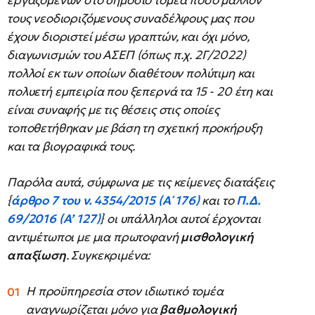
εργαζομένων στο δημόσιο τομέα πόσο μάλλον
τους νεοδιοριζόμενους συναδέλφους μας που
έχουν διοριστεί μέσω γραπτών, και όχι μόνο,
διαγωνισμών του ΑΣΕΠ (όπως π.χ. 2Γ/2022)
πολλοί εκ των οποίων διαθέτουν πολύτιμη και
πολυετή εμπειρία που ξεπερνά τα 15 - 20 έτη και
είναι συναφής με τις θέσεις στις οποίες
τοποθετήθηκαν με βάση τη σχετική προκήρυξη
και τα βιογραφικά τους.
Παρόλα αυτά, σύμφωνα με τις κείμενες διατάξεις
{
άρθρο 7 του ν. 4354/2015 (Α΄ 176)
και το
Π.Δ.
69/2016 (Α’ 127)
} οι υπάλληλοι αυτοί έρχονται
αντιμέτωποι με μια πρωτοφανή
μισθολογική
απαξίωση
. Συγκεκριμένα:
Η προϋπηρεσία στον ιδιωτικό τομέα
αναγνωρίζεται μόνο για
βαθμολογική