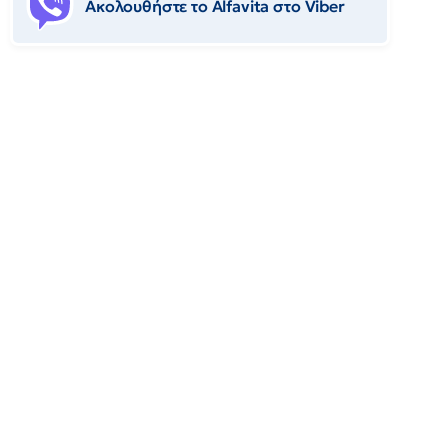
Ακολουθήστε το Αlfavita στο Viber