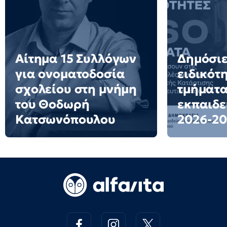
Αίτημα 15 Συλλόγων
Δημόσιε
για ονοματοδοσία
ειδικότ
σχολείου στη μνήμη
τμήματα
του Θοδωρή
εκπαιδε
Κατσωνόπουλου
2026-20