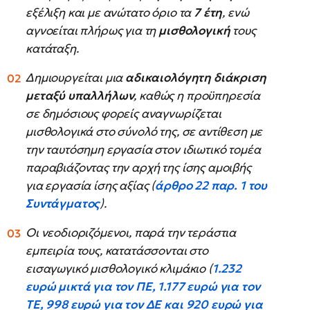
εξέλιξη και με ανώτατο όριο τα
7 έτη
, ενώ
αγνοείται πλήρως για τη
μισθολογική
τους
κατάταξη.
Δημιουργείται μια
αδικαιολόγητη διάκριση
μεταξύ υπαλλήλων
, καθώς η προϋπηρεσία
σε δημόσιους φορείς αναγνωρίζεται
μισθολογικά στο σύνολό της, σε αντίθεση με
την ταυτόσημη εργασία στον ιδιωτικό τομέα
παραβιάζοντας την αρχή της ίσης αμοιβής
για εργασία ίσης αξίας (
άρθρο 22 παρ. 1 του
Συντάγματος
).
Οι νεοδιοριζόμενοι, παρά την τεράστια
εμπειρία τους, κατατάσσονται στο
εισαγωγικό μισθολογικό κλιμάκιο (
1.232
ευρώ μικτά για τον ΠΕ, 1.177 ευρώ για τον
ΤΕ, 998 ευρώ για τον ΔΕ και 920 ευρώ για