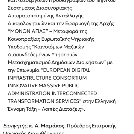
και Λειτουργικών Προδιαγραφών του Τεχνικού
Συστήματος Διασυνοριακής
Αυτοματοποιημένης Ανταλλαγής
Δικαιολογητικών και την Εφαρμογή της Αρχής
“ΜΟΝΟΝ ΑΠΑΞ” – Μεταφορά της
Κοινοπραξίας Ευρωπαϊκής Ψηφιακής
Υποδομής “Καινοτόμων Μαζικών
Διασυνδεδεμένων Υπηρεσιών
Μετασχηματισμού Δημόσιων Διοικήσεων” με
την Επωνυμία “EUROPEAN DIGITAL
INFRASTRUCTURE CONSORTIUM
INNOVATIVE MASSIVE PUBLIC
ADMINISTRATION INTERCONNECTED
TRANSFORMATION SERVICES” στην Ελληνική
Έννομη Τάξη – Λοιπές Διατάξεις».
Εισηγητής:
κ. Α. Μαμάκος
, Πρόεδρος Επιτροπής
Ψηφιακής Διακυβέρνησης