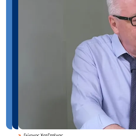
Γιώργος Χατζητέγας