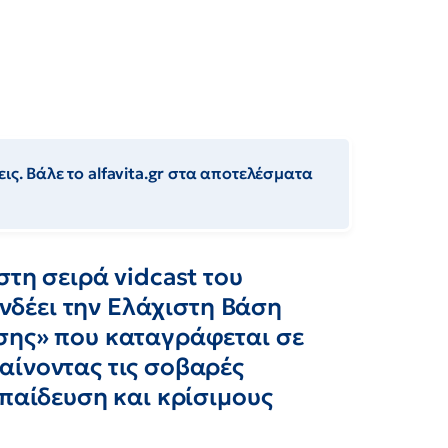
ις. Βάλε το alfavita.gr στα αποτελέσματα
στη σειρά vidcast του
υνδέει την Ελάχιστη Βάση
σης» που καταγράφεται σε
αίνοντας τις σοβαρές
κπαίδευση και κρίσιμους