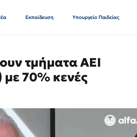
Νέα
Εκπαίδευση
Υπουργείο Παιδείας
 Εκπαιδευτικών
Μεταπτυχιακά
Πολιτική
Κόσμος
- Απαντήσεις
ουν τμήματα ΑΕΙ
) με 70% κενές