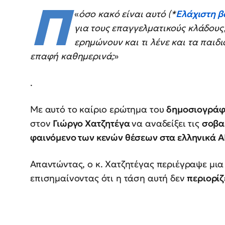
Π
«
όσο κακό είναι αυτό (*
Ελάχιστη β
για τους επαγγελματικούς κλάδους
ερημώνουν και τι λένε και τα παιδι
επαφή καθημερινά;
»
.
Με αυτό το καίριο ερώτημα του
δημοσιογράφ
στον
Γιώργο Χατζητέγα
να αναδείξει τις
σοβα
φαινόμενο των κενών θέσεων στα ελληνικά Α
Απαντώντας, ο κ. Χατζητέγας περιέγραψε μι
επισημαίνοντας ότι η τάση αυτή δεν
περιορίζ