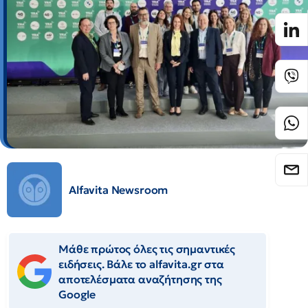
Alfavita Newsroom
Μάθε πρώτος όλες τις σημαντικές
ειδήσεις. Βάλε το alfavita.gr στα
αποτελέσματα αναζήτησης της
Google