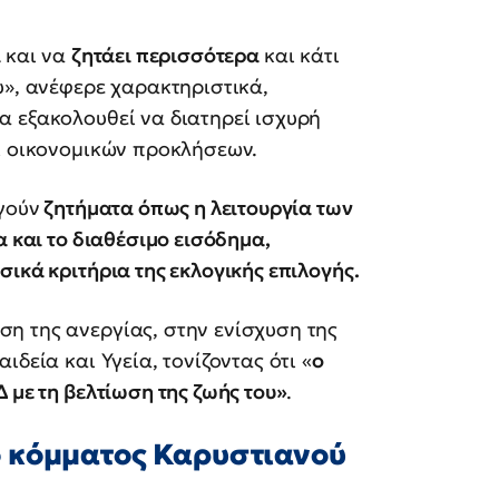
ί
και να
ζητάει περισσότερα
και κάτι
υ», ανέφερε χαρακτηριστικά,
α εξακολουθεί να διατηρεί ισχυρή
αι οικονομικών προκλήσεων.
γούν
ζητήματα όπως η λειτουργία των
α και το διαθέσιμο εισόδημα,
ικά κριτήρια της εκλογικής επιλογής.
η της ανεργίας, στην ενίσχυση της
δεία και Υγεία, τονίζοντας ότι «
ο
 με τη βελτίωση της ζωής του»
.
 κόμματος Καρυστιανού