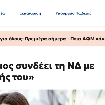
Νέα
Εκπαίδευση
Υπουργείο Παιδείας
 Εκπαιδευτικών
Μεταπτυχιακά
Πολιτική
Κόσμος
- Απαντήσεις
 για όλους: Πρεμιέρα σήμερα - Ποια ΑΦΜ κάν
ος συνδέει τη ΝΔ με
ής του»