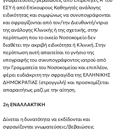
γνωματεύσεις/βεβαιώσεις από Επιμελητές Α΄ του
ΕΣΥ ή από Επίκουρους Καθηγητές ανάλογης
ειδικότητας και συμφώνως να συνυπογράφονται
και σφραγίζονται από τον/την Διευθυντή/ντρια
της ανάλογης Κλινικής ή της σχετικής, στην
περίπτωση που το οικείο Νοσοκομείο δεν
διαθέτει την ακριβή ειδικότητα ή Κλινική. Στην
περίπτωση αυτή απαιτείται το γνήσιο της
υπογραφής του συνυπογράφοντος ιατρού από
την Γραμματεία του Νοσοκομείου και επιπλέον,
φέρει ευδιάκριτη την σφραγίδα της ΕΛΛΗΝΙΚΗΣ
ΔΗΜΟΚΡΑΤΙΑΣ (στρογγυλή) και προσκομίζεται
απαραιτήτως μαζί με την αίτηση.
2η ΕΝΑΛΛΑΚΤΙΚΗ
Δίνεται η δυνατότητα να εκδίδονται και
σφραγίζονται γνωματεύσεις/βεβαιώσεις