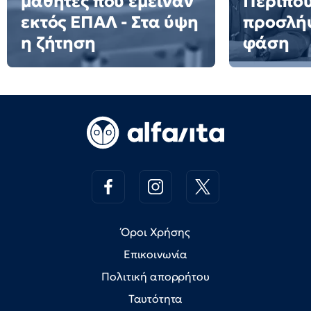
μαθητές που έμειναν
Περίπου
εκτός ΕΠΑΛ - Στα ύψη
προσλήψ
η ζήτηση
φάση
Όροι Χρήσης
Επικοινωνία
Πολιτική απορρήτου
Ταυτότητα