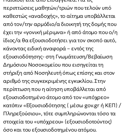
περιπτώσεις μαθητών/τριών που τελούν υπό
καθεστώς «αναδοχής», το αίτημα υποβάλλεται
από τον/την αρμόδιο/α διοικητή της δομής που
έχει την «γονική μέριμνα» ή από άτομο που ο/η
ίδιος/α θα εξουσιοδοτήσει για τον σκοπό αυτό,
κάνοντας ειδική αναφορά – εντός της
εξουσιοδότησης- στη Γνωμάτευση/Βεβαίωση
Δημόσιου Νοσοκομείου που εισηγείται τη
στήριξη από Νοσηλευτή όπως επίσης και στον
αριθμό της συγκεκριμένης εγκυκλίου. Στην
περίπτωση που η αίτηση υποβάλλεται από
εξουσιοδοτημένο άτομο από τον «υπόχρεο»
κατόπιν «Εξουσιοδότησης ( μέσω gov.gr ή ΚΕΠ) /
Πληρεξούσιου», τότε συμπληρώνονται τόσο τα
στοιχεία του «υπόχρεου» (εξουσιοδοτούντος)
όσο και του εξουσιοδοτημένου ατόμου.