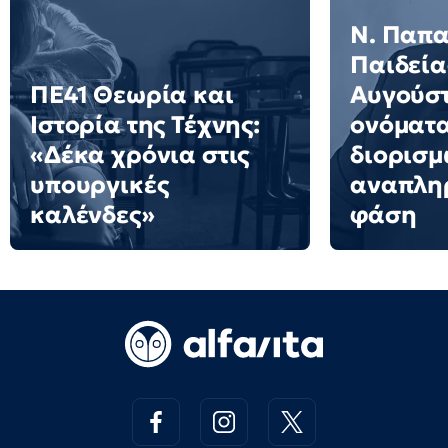
N. Παπα
Παιδείας
ΠΕ41 Θεωρία και
Αυγούστ
Ιστορία της Τέχνης:
ονόματα
«Δέκα χρόνια στις
διορισμ
υπουργικές
αναπληρ
καλένδες»
φάση