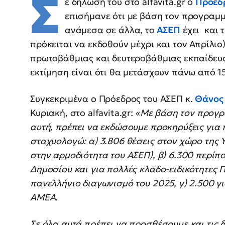
Σ
ε δήλωσή του στο alfavita.gr ο
Πρόεδρ
επισήμανε ότι με βάση τον προγραμ
ανάμεσα σε άλλα, το
ΑΣΕΠ
έχει και 
πρόκειται να εκδοθούν μέχρι και τον Απρίλιο
πρωτοβάθμιας και δευτεροβάθμιας εκπαίδευση
εκτίμηση είναι ότι θα μετάσχουν πάνω από 1
Συγκεκριμένα ο Πρόεδρος του ΑΣΕΠ κ.
Θάνος
Κυριακή, στο alfavita.gr: «
Με βάση τον προγρ
αυτή, πρέπει να εκδώσουμε προκηρύξεις για π
σταχυολογώ: α) 3.806 θέσεις στον χώρο της 
στην αρμοδιότητα του ΑΣΕΠ), β) 6.300 περίπ
Δημοσίου και για πολλές κλαδο-ειδικότητες 
πανελλήνιο διαγωνισμό του 2025, γ) 2.500 για
ΑΜΕΑ.
Σε όλα αυτά πρέπει να προσθέσουμε και τις 