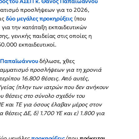
ος του ΑΣΕΠ κ. Θάνος Παπαϊωάννου
ματισμό προσλήψεων για το 2026,
τις
δύο μεγάλες προκηρύξεις
(που
) για την κατάταξη εκπαιδευτικών
ς, γενικής παιδείας στις οποίες η
50.000 εκπαιδευτικοί.
 Παπαϊωάννου
δήλωσε, χθες
αμματισμό προσλήψεων για τη χρονιά
ερίπου 16.800 θέσεις. Από αυτές,
Υγείας (πλην των ιατρών που δεν ανήκουν
ου θέσεις στο σύνολο σχεδόν του
ΠΕ και ΤΕ για όσους έλαβαν μέρος στον
 θέσεις ΔΕ, δ) 1.700 ΥΕ και ε) 1.800 για
δύο μεγάλες
προκηρύξεις
(που
πρόκειται