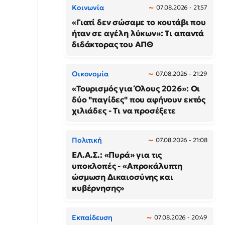
Κοινωνία
07.08.2026 - 21:57
«Γιατί δεν σώσαμε το κουτάβι που
ήταν σε αγέλη λύκων»: Τι απαντά
διδάκτορας του ΑΠΘ
Οικονομία
07.08.2026 - 21:29
«Τουρισμός για Όλους 2026»: Οι
δύο "παγίδες" που αφήνουν εκτός
χιλιάδες - Τι να προσέξετε
Πολιτική
07.08.2026 - 21:08
ΕΛ.Α.Σ.: «Πυρά» για τις
υποκλοπές - «Απροκάλυπτη
ώσμωση Δικαιοσύνης και
κυβέρνησης»
Εκπαίδευση
07.08.2026 - 20:49