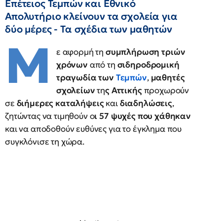
Επέτειος Τεμπών και Εθνικό
Απολυτήριο κλείνουν τα σχολεία για
δύο μέρες - Τα σχέδια των μαθητών
Μ
ε αφορμή τη
συμπλήρωση τριών
χρόνων
από τη
σιδηροδρομική
τραγωδία των
Τεμπών
,
μαθητές
σχολείων
τη
ς Αττικής
προχωρούν
σε
διήμερες καταλήψεις
και
διαδηλώσεις
,
ζητώντας να τιμηθούν ο
ι 57 ψυχές που χάθηκαν
και να αποδοθούν ευθύνες για το έγκλημα που
συγκλόνισε τη χώρα.