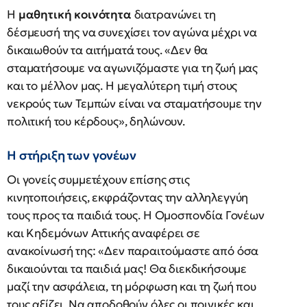
Η
μαθητική κοινότητα
διατρανώνει τη
δέσμευσή της να συνεχίσει τον αγώνα μέχρι να
δικαιωθούν τα αιτήματά τους. «Δεν θα
σταματήσουμε να αγωνιζόμαστε για τη ζωή μας
και το μέλλον μας. Η μεγαλύτερη τιμή στους
νεκρούς των Τεμπών είναι να σταματήσουμε την
πολιτική του κέρδους», δηλώνουν.
Η στήριξη των γονέων
Οι γονείς συμμετέχουν επίσης στις
κινητοποιήσεις, εκφράζοντας την αλληλεγγύη
τους προς τα παιδιά τους. Η Ομοσπονδία Γονέων
και Κηδεμόνων Αττικής αναφέρει σε
ανακοίνωσή της: «Δεν παραιτούμαστε από όσα
δικαιούνται τα παιδιά μας! Θα διεκδικήσουμε
μαζί την ασφάλεια, τη μόρφωση και τη ζωή που
τους αξίζει. Να αποδοθούν όλες οι ποινικές και