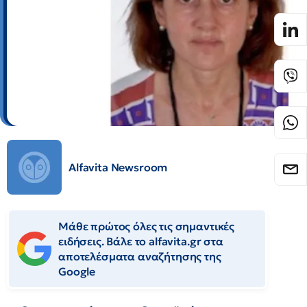
Alfavita Newsroom
Μάθε πρώτος όλες τις σημαντικές
ειδήσεις. Βάλε το alfavita.gr στα
αποτελέσματα αναζήτησης της
Google