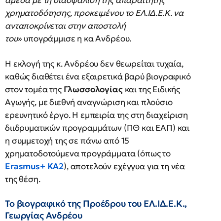
άμεσα με τη διασφάλιση της απαραίτητης
χρηματοδότησης, προκειμένου το ΕΛ.ΙΔ.Ε.Κ. να
ανταποκρίνεται στην αποστολή
του
» υπογράμμισε η κα Ανδρέου.
Η εκλογή της κ. Ανδρέου δεν θεωρείται τυχαία,
καθώς διαθέτει ένα εξαιρετικά βαρύ βιογραφικό
στον τομέα της
Γλωσσολογίας
και της Ειδικής
Αγωγής, με διεθνή αναγνώριση και πλούσιο
ερευνητικό έργο. Η εμπειρία της στη διαχείριση
διιδρυματικών προγραμμάτων (ΠΘ και ΕΑΠ) και
η συμμετοχή της σε πάνω από 15
χρηματοδοτούμενα προγράμματα (όπως το
Erasmus+ KA2
), αποτελούν εχέγγυα για τη νέα
της θέση.
Το βιογραφικό της Προέδρου του ΕΛ.ΙΔ.Ε.Κ.,
Γεωργίας Ανδρέου