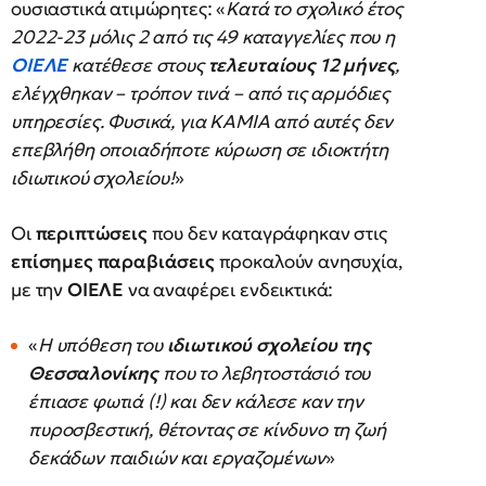
ουσιαστικά ατιμώρητες: «
Κατά το σχολικό έτος
2022-23 μόλις 2 από τις 49 καταγγελίες που η
ΟΙΕΛΕ
κατέθεσε στους
τελευταίους 12 μήνες
,
ελέγχθηκαν – τρόπον τινά – από τις αρμόδιες
υπηρεσίες. Φυσικά, για ΚΑΜΙΑ από αυτές δεν
επεβλήθη οποιαδήποτε κύρωση σε ιδιοκτήτη
ιδιωτικού σχολείου!
»
Οι
περιπτώσεις
που δεν καταγράφηκαν στις
επίσημες παραβιάσεις
προκαλούν ανησυχία,
με την
ΟΙΕΛΕ
να αναφέρει ενδεικτικά:
«
Η υπόθεση του
ιδιωτικού σχολείου της
Θεσσαλονίκης
που το λεβητοστάσιό του
έπιασε φωτιά (!) και δεν κάλεσε καν την
πυροσβεστική, θέτοντας σε κίνδυνο τη ζωή
δεκάδων παιδιών και εργαζομένων
»