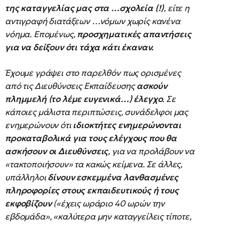
της καταγγελίας μας στα …σχολεία (!)
, είτε η
αντιγραφή διατάξεων …νόμων χωρίς κανένα
νόημα. Επομένως,
προσχηματικές απαντήσεις
για να δείξουν ότι τάχα κάτι έκαναν.
Έχουμε γράψει στο παρελθόν πως ορισμένες
από τις Διευθύνσεις Εκπαίδευσης
ασκούν
πλημμελή (το λέμε ευγενικά…) έλεγχο
. Σε
κάποιες μάλιστα περιπτώσεις, συνάδελφοι μας
ενημερώνουν ότι
ιδιοκτήτες ενημερώνονται
προκαταβολικά για τους ελέγχους που θα
ασκήσουν
οι Διευθύνσεις
, για να προλάβουν να
«τακτοποιήσουν» τα κακώς κείμενα. Σε άλλες,
υπάλληλοι
δίνουν εσκεμμένα λανθασμένες
πληροφορίες στους εκπαιδευτικούς ή τους
εκφοβίζουν
(«έχεις ωράριο 40 ωρών την
εβδομάδα», «καλύτερα μην καταγγείλεις τίποτε,