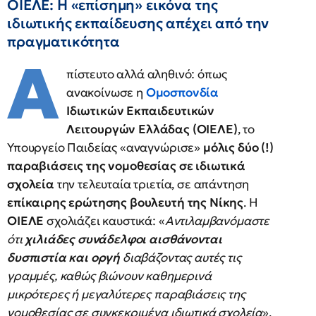
ΟΙΕΛΕ: Η «επίσημη» εικόνα της
ιδιωτικής εκπαίδευσης απέχει από την
πραγματικότητα
Α
πίστευτο αλλά αληθινό: όπως
ανακοίνωσε η
Ομοσπονδία
Ιδιωτικών Εκπαιδευτικών
Λειτουργών Ελλάδας (ΟΙΕΛΕ)
, το
Υπουργείο Παιδείας «αναγνώρισε»
μόλις δύο (!)
παραβιάσεις της νομοθεσίας σε ιδιωτικά
σχολεία
την τελευταία τριετία, σε απάντηση
επίκαιρης ερώτησης βουλευτή της Νίκης
. Η
ΟΙΕΛΕ
σχολιάζει καυστικά: «
Αντιλαμβανόμαστε
ότι
χιλιάδες συνάδελφοι αισθάνονται
δυσπιστία και οργή
διαβάζοντας αυτές τις
γραμμές, καθώς βιώνουν καθημερινά
μικρότερες ή μεγαλύτερες παραβιάσεις της
νομοθεσίας σε συγκεκριμένα ιδιωτικά σχολεία
».