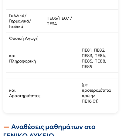
Γαλλικά/
ΠΕ05/ΠΕ07 /
Γερμανικά/
ΠΕ34
Ιταλικά
Φυσική Αγωγή
ΠΕ81, ΠΕ82,
και
ΠΕ83, ΠΕ84,
Πληροφορική
ΠΕ85, ΠΕ88,
ΠΕ89
(με
και
προτεραιότητα
Δραστηριότητες
πρώην
ΠΕ16.01)
Αναθέσεις μαθημάτων στο
ΓΕΝΙΚΟ ΛΥΚΕΙΟ