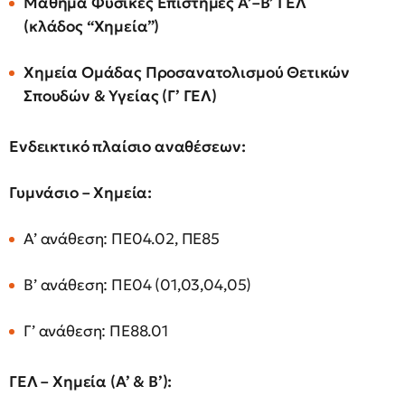
Μάθημα Φυσικές Επιστήμες Α’–Β’ ΓΕΛ
(κλάδος “Χημεία”)
Χημεία Ομάδας Προσανατολισμού Θετικών
Σπουδών & Υγείας (Γ’ ΓΕΛ)
Ενδεικτικό πλαίσιο αναθέσεων:
Γυμνάσιο – Χημεία:
Α’ ανάθεση: ΠΕ04.02, ΠΕ85
Β’ ανάθεση: ΠΕ04 (01,03,04,05)
Γ’ ανάθεση: ΠΕ88.01
ΓΕΛ – Χημεία (Α’ & Β’):