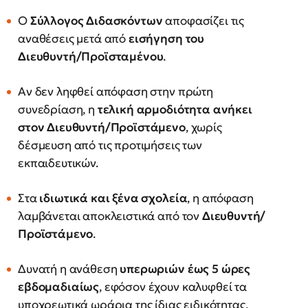
Ο
Σύλλογος Διδασκόντων
αποφασίζει τις
αναθέσεις μετά από
εισήγηση του
Διευθυντή/Προϊσταμένου
.
Αν δεν ληφθεί απόφαση στην πρώτη
συνεδρίαση, η
τελική αρμοδιότητα ανήκει
στον Διευθυντή/Προϊστάμενο
, χωρίς
δέσμευση από τις προτιμήσεις των
εκπαιδευτικών.
Στα
ιδιωτικά και ξένα σχολεία
, η απόφαση
λαμβάνεται αποκλειστικά από τον
Διευθυντή/
Προϊστάμενο
.
Δυνατή η ανάθεση
υπερωριών έως 5 ώρες
εβδομαδιαίως
, εφόσον έχουν καλυφθεί τα
υποχρεωτικά ωράρια της ίδιας ειδικότητας.