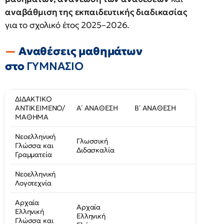
αναβάθμιση της εκπαιδευτικής διαδικασίας
για το σχολικό έτος 2025–2026.
Αναθέσεις μαθημάτων
στο
ΓΥΜΝΑΣΙΟ
ΔΙΔΑΚΤΙΚΟ
ΑΝΤΙΚΕΙΜΕΝΟ/
Α΄ ΑΝΑΘΕΣΗ
Β΄ ΑΝΑΘΕΣΗ
Γ΄ ΑΝΑΘ
ΜΑΘΗΜΑ
Νεοελληνική
Γλωσσική
Γλώσσα και
Διδασκαλία
Γραμματεία
Νεοελληνική
Λογοτεχνία
Αρχαία
Αρχαία
Ελληνική
Ελληνική
Γλώσσα και