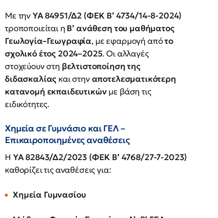
Με την
ΥΑ 84951/Δ2 (ΦΕΚ Β’ 4734/14-8-2024)
τροποποιείται η
Β’ ανάθεση του μαθήματος
Γεωλογία–Γεωγραφία
, με εφαρμογή από
το
σχολικό έτος 2024–2025
. Οι αλλαγές
στοχεύουν στη
βελτιστοποίηση της
διδασκαλίας
και στην
αποτελεσματικότερη
κατανομή εκπαιδευτικών
με βάση τις
ειδικότητες.
Χημεία σε Γυμνάσιο και ΓΕΛ –
Επικαιροποιημένες αναθέσεις
Η
ΥΑ 82843/Δ2/2023 (ΦΕΚ Β’ 4768/27-7-2023)
καθορίζει τις αναθέσεις για:
Χημεία Γυμνασίου