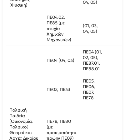
04, 05)
(Φυσική)
ΠΕ04.02,
ΠΕ85 (με
(01, 03,
πτυχίο
04, 05)
Χημικών
Μηχανικών)
ΠΕ04 (01,
02, 05),
ΠΕ04 (04, 03)
ΠΕ87.01,
ΠΕ88.01
ΠΕ05,
ΠΕ06,
ΠΕ02, ΠΕ33
ΠΕ07,
ΠΕ78
Πολιτική
Παιδεία
(Οικονομία,
ΠΕ78, ΠΕ80
Πολιτικοί
(με
Θεσμοί και
προτεραιότητα
Αρχές Δικαίου
πρώην ΠΕ09)