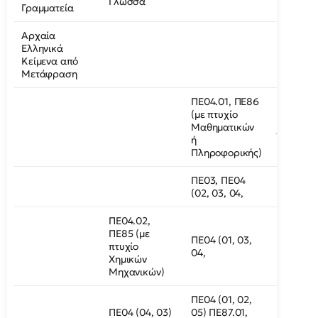
Γλώσσα
Γραμματεία
Αρχαία
Ελληνικά
Κείμενα από
Μετάφραση
ΠΕ04.01, ΠΕ86
(με πτυχίο
(02, 03, 
Μαθηματικών
05)
ή
Πληροφορικής)
ΠΕ03, ΠΕ04
(02, 03, 04,
ΠΕ04.02,
ΠΕ85 (με
ΠΕ04 (01, 03,
πτυχίο
04,
Χημικών
Μηχανικών)
ΠΕ04 (01, 02,
ΠΕ04 (04, 03)
05) ΠΕ87.01,