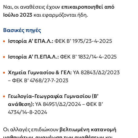
Ναι, οι αναθέσεις έχουν
επικαιροποιηθεί από
Ιούλιο 2023
και εφαρμόζονται ήδη.
Βασικές πηγές
Ιστορία Α’ ΕΠΑ.Λ.:
ΦΕΚ Β’ 1975/23-4-2025
Ιστορία Α’ Π.ΕΠΑ.Λ.:
ΦΕΚ Β’ 1832/14-4-2025
Χημεία Γυμνασίου & ΓΕΛ:
ΥΑ 82843/Δ2/2023
– ΦΕΚ Β’ 4768/27-7-2023
Γεωλογία–Γεωγραφία Γυμνασίου (Β’
ανάθεση):
ΥΑ 84951/Δ2/2024 – ΦΕΚ Β’
4734/14-8-2024
Οι αλλαγές επιδιώκουν
βελτιωμένη κατανομή
μαθημάτων, ανανέωση των αναθέσεων
και