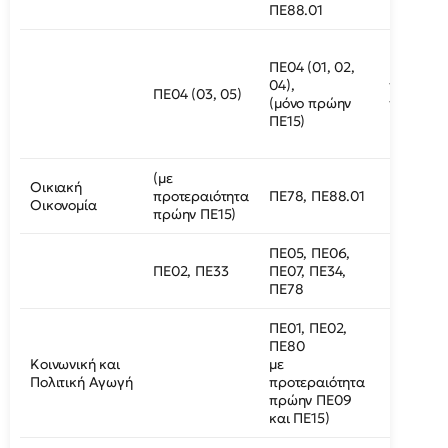
ΠΕ88.01
ΠΕ03, Π
ΠΕ04 (01, 02,
(με
04),
προτερα
ΠΕ04 (03, 05)
(μόνο πρώην
πρώην
ΠΕ15)
ΠΕ12.08)
ΠΕ88.01
(με
Οικιακή
ΠΕ11, ΠΕ8
προτεραιότητα
ΠΕ78, ΠΕ88.01
Οικονομία
ΠΕ87.02
πρώην ΠΕ15)
ΠΕ05, ΠΕ06,
ΠΕ02, ΠΕ33
ΠΕ07, ΠΕ34,
ΠΕ78
ΠΕ01, ΠΕ02,
ΠΕ80
Κοινωνική και
με
Πολιτική Αγωγή
προτεραιότητα
πρώην ΠΕ09
και ΠΕ15)