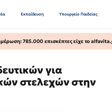
Νέα
Εκπαίδευση
Υπουργείο Παιδείας
 Εκπαιδευτικών
Μεταπτυχιακά
Πολιτική
Κόσμος
- Απαντήσεις
έρωση: 785.000 επισκέπτες είχε το alfavita.
δευτικών για
κών στελεχών στην