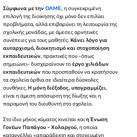
Σύμφωνα με την
ΟΛΜΕ,
η συγκεκριμένη
επιλογή της διοίκησης όχι μόνο δεν επιλύει
προβλήματα, αλλά επιβαρύνει τη λειτουργία της
σχολικής μονάδας, με άμεσες αρνητικές
συνέπειες για τους μαθητές.
Κάνει λόγο για
αυταρχισμό, διοικητισμό και στοχοποίηση
εκπαιδευτικών
, πρακτικές που –όπως
σημειώνει– δυσχεραίνουν το
έργο χιλιάδων
εκπαιδευτικών
που προσπαθούν να κρατήσουν
τα σχολεία όρθια σε ιδιαίτερα δύσκολες
συνθήκες.
Η μόνη διέξοδος, υπογραμμίζει
,
είναι η άμεση απόσυρση της δίωξης και η
παραμονή του διευθυντή στο σχολείο.
Στο ίδιο μήκος κύματος κινείται και
η Ένωση
Γονέων Παπάγου – Χολαργού
, η οποία
καταγγέλλει «απαράδεκτη και στοχευμένη