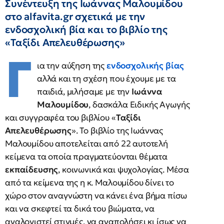
Συνέντευξη της Ιωάννας Μαλουμίδου
στο alfavita.gr σχετικά με την
ενδοσχολική βία και το βιβλίο της
«Ταξίδι Απελευθέρωσης»
Γ
ια την αύξηση της
ενδοσχολικής βίας
αλλά και τη σχέση που έχουμε με τα
παιδιά, μιλήσαμε με την
Ιωάννα
Μαλουμίδου
, δασκάλα Ειδικής Αγωγής
και συγγραφέα του βιβλίου «
Ταξίδι
Απελευθέρωσης
». Το βιβλίο της Ιωάννας
Μαλουμίδου αποτελείται από 22 αυτοτελή
κείμενα τα οποία πραγματεύονται θέματα
εκπαίδευσης
, κοινωνικά και ψυχολογίας. Μέσα
από τα κείμενα της η κ. Μαλουμίδου δίνει το
χώρο στον αναγνώστη να κάνει ένα βήμα πίσω
και να σκεφτεί τα δικά του βιώματα, να
αναλογιστεί στιγμές, να αναπολήσει κι ίσως να